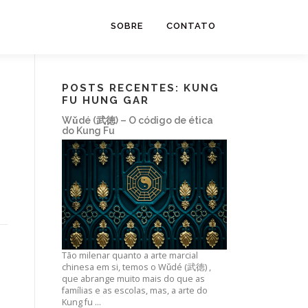
SOBRE
CONTATO
POSTS RECENTES: KUNG
FU HUNG GAR
Wǔdé (武徳) – O código de ética
do Kung Fu
Tão milenar quanto a arte marcial
chinesa em si, temos o Wǔdé (武徳) ,
que abrange muito mais do que as
famílias e as escolas, mas, a arte do
Kung fu …