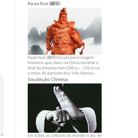
Kwan Kun (關羽)
Kwan Kun (關羽) foi um personagem
histórico que viveu na China durante o
final da Dinastia Han (206 a.c – 220 d.c) e
o início do período dos Três Reinos …
Saudação Chinesa
Em todas as culturas do mundo o ato de