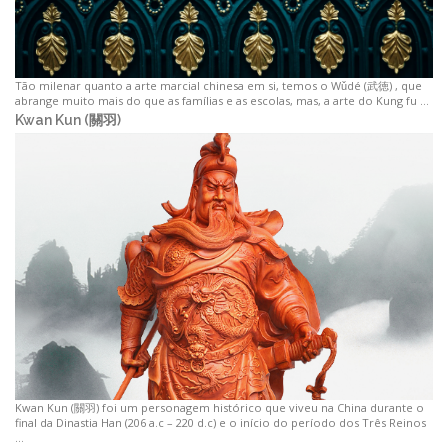
Tão milenar quanto a arte marcial chinesa em si, temos o Wǔdé (武徳) , que
abrange muito mais do que as famílias e as escolas, mas, a arte do Kung fu …
Kwan Kun (關羽)
Kwan Kun (關羽) foi um personagem histórico que viveu na China durante o
final da Dinastia Han (206 a.c – 220 d.c) e o início do período dos Três Reinos
…