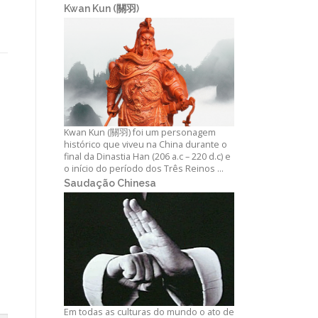
Kwan Kun (關羽)
Kwan Kun (關羽) foi um personagem
histórico que viveu na China durante o
final da Dinastia Han (206 a.c – 220 d.c) e
o início do período dos Três Reinos …
Saudação Chinesa
Em todas as culturas do mundo o ato de