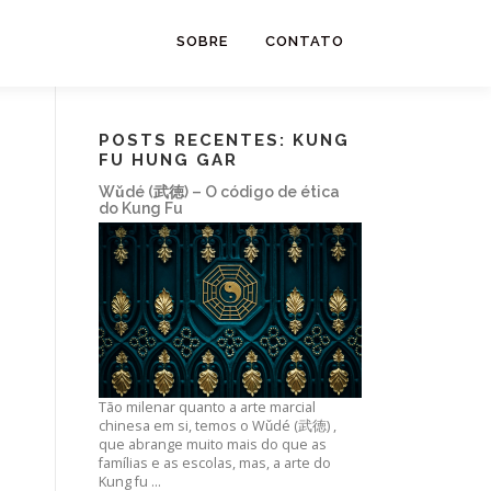
SOBRE
CONTATO
POSTS RECENTES: KUNG
FU HUNG GAR
Wǔdé (武徳) – O código de ética
do Kung Fu
Tão milenar quanto a arte marcial
chinesa em si, temos o Wǔdé (武徳) ,
que abrange muito mais do que as
famílias e as escolas, mas, a arte do
Kung fu …